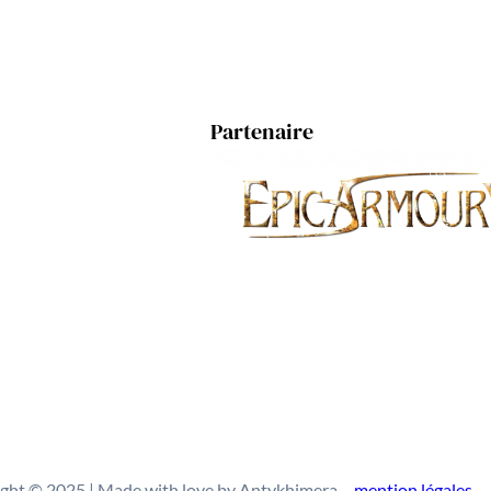
Partenaire
ght © 2025 | Made with love by Antykhimera –
mention
légales