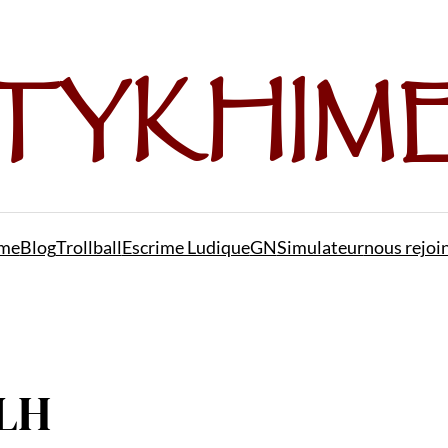
me
Blog
Trollball
Escrime Ludique
GN
Simulateur
nous rejoi
 LH