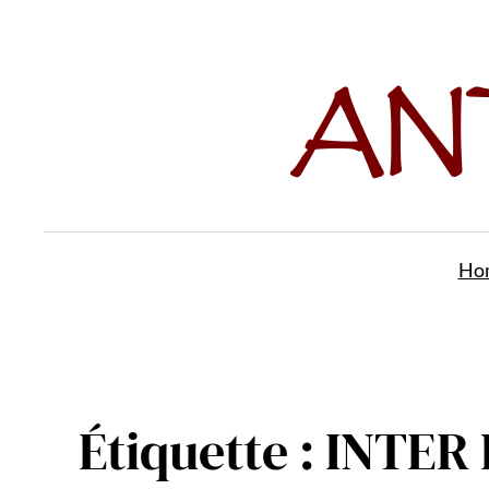
Aller
au
contenu
Ho
Étiquette :
INTER