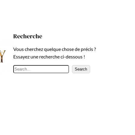
Recherche
Vous cherchez quelque chose de précis ?
Essayez une recherche ci-dessous !
R
Search
e
c
h
e
r
c
h
e