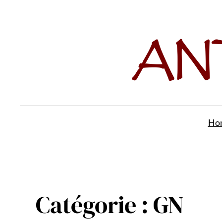
Aller
au
contenu
Ho
Catégorie :
GN