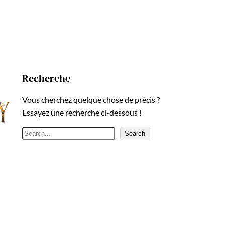
Recherche
Vous cherchez quelque chose de précis ?
Essayez une recherche ci-dessous !
R
Search
e
c
h
e
r
c
h