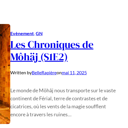
Evènement
, 
GN
Les Chroniques de
Môhäj (S1E2)
Written by
BelleRapière
on
mai 11, 2025
Le monde de Möhâj nous transporte sur le vaste
continent de Férial, terre de contrastes et de
cicatrices, où les vents de la magie soufflent
encore à travers les ruines…