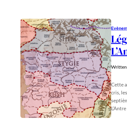
Evènem
Lég
L’A
Written
Cette a
cris, l
septiè
L’Antr