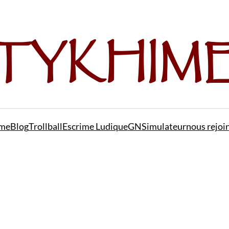
me
Blog
Trollball
Escrime Ludique
GN
Simulateur
nous rejoi