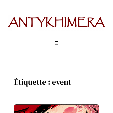
Aller
au
contenu
Étiquette :
event