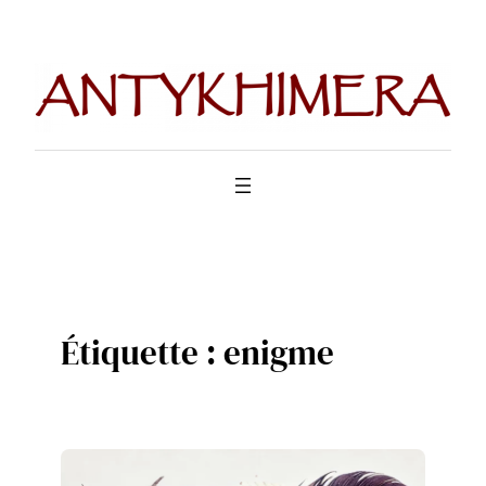
Aller
au
contenu
Étiquette :
enigme