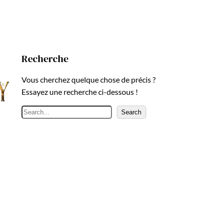
Recherche
Vous cherchez quelque chose de précis ?
Essayez une recherche ci-dessous !
R
Search
e
c
h
e
r
c
h
e