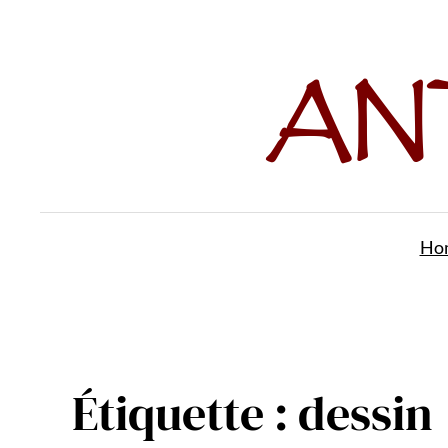
Aller
au
contenu
Ho
Étiquette :
dessin