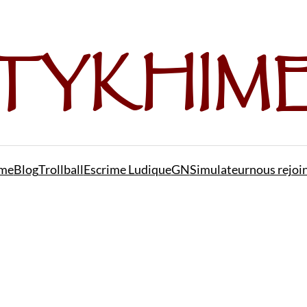
me
Blog
Trollball
Escrime Ludique
GN
Simulateur
nous rejoi