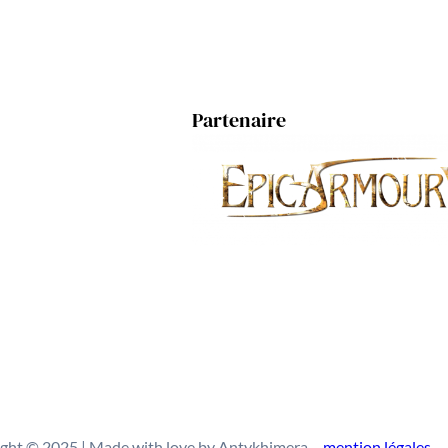
Partenaire
ght © 2025 | Made with love by Antykhimera –
mention
légales