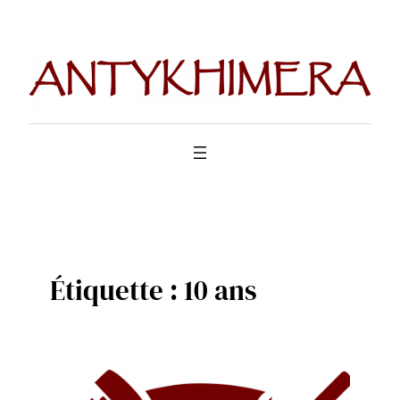
Aller
au
contenu
Étiquette :
10 ans