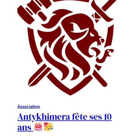
Association
Antykhimera fête ses 10
ans